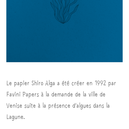
Le papier Shiro Alga a été créer en 1992 par
Favini Papers à la demande de la ville de
Venise suite à la présence d’algues dans la
Lagune.