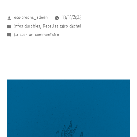
eco-creons_admin
13/11/2023
Infos durables
,
Recettes zéro déchet
Laisser un commentaire