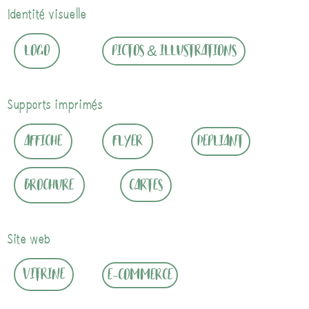
Identité visuelle
logo
pictos & illustrations
Supports imprimés
affiche
flyer
depliant
brochure
cartes
Site web
vitrine
e-commerce