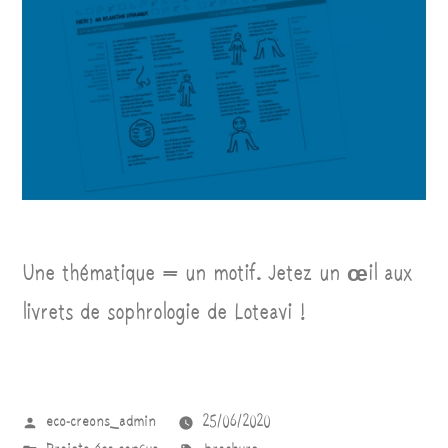
Une thématique = un motif. Jetez un œil aux
livrets de sophrologie de Loteavi !
eco-creons_admin
25/06/2020