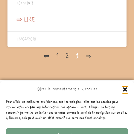
déchets ?
⇨ LIRE
26/04/2018
⇐
1
2
3
⇒
Gérer le consentement aux cookies
Pour offrir les meilleures expériences, des technologies, telles que les cookies pour
stocker et/ou accéder aux informations des appareils, sont utilisées. Le fait d'y
consentir permettra de traiter des données comme le suivi de ta navigation sur ce site.
À l'inverse, cela peut avoir un effet négatif sur certaines fonctionnalités.