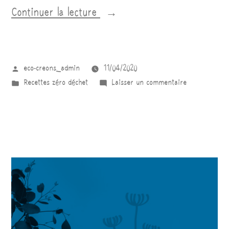
Continuer la lecture
eco-creons_admin
11/04/2020
Recettes zéro déchet
Laisser un commentaire