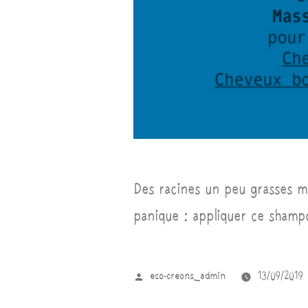
Des racines un peu grasses ma
panique : appliquer ce shampo
eco-creons_admin
13/09/2019