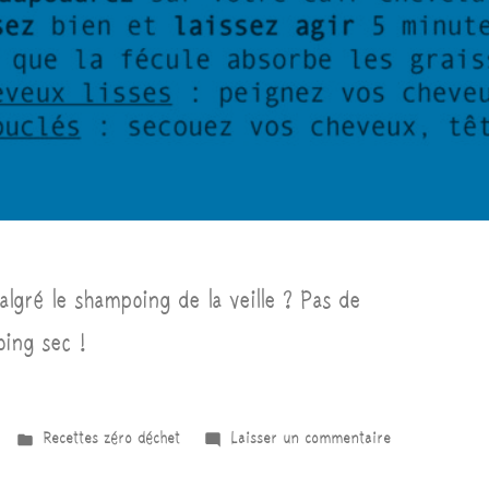
lgré le shampoing de la veille ? Pas de
ing sec !
Recettes zéro déchet
Laisser un commentaire