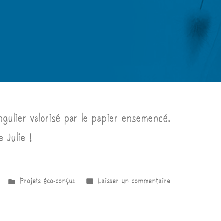
ngulier valorisé par le papier ensemencé.
 Julie !
Projets éco-conçus
Laisser un commentaire