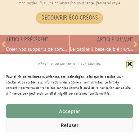
mon métier. Et si une collaboration vous tente, j'en serai ravie.
DÉCOUVRIR ÉCO-CRÉONS
ARTICLE PRÉCÉDENT
ARTICLE SUIVANT
Créer vos supports de communication avec le papier Crush Raisin !
Le papier à base de blé : une belle alternative d’éco-conception
Gérer le consentement aux cookies
Pour offrir les meilleures expériences, des technologies, telles que les cookies pour
stocker et/ou accéder aux informations des appareils, sont utilisées. Le fait d'y
consentir permettra de traiter des données comme le suivi de ta navigation sur ce site.
À l'inverse, cela peut avoir un effet négatif sur certaines fonctionnalités.
Accepter
Retrouvez les articles rapidement
Refuser